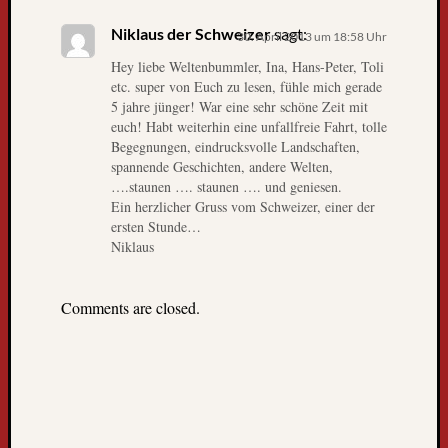
k
n
Niklaus der Schweizer
sagt:
30. April 2013 um 18:58 Uhr
a
Hey liebe Weltenbummler, Ina, Hans-Peter, Toli
c
etc. super von Euch zu lesen, fühle mich gerade
h
5 jahre jünger! War eine sehr schöne Zeit mit
F
euch! Habt weiterhin eine unfallfreie Fahrt, tolle
r
Begegnungen, eindrucksvolle Landschaften,
e
spannende Geschichten, andere Welten,
i
….staunen …. staunen …. und geniesen.
b
Ein herzlicher Gruss vom Schweizer, einer der
u
ersten Stunde…
Niklaus
r
g
L
Comments are closed.
i
e
b
e
B
l
o