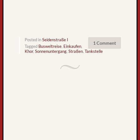
l
t
r
e
i
s
Posted in
Seidenstraße I
1 Comment
e
Tagged
Busweltreise
,
Einkaufen
,
Khor
,
Sonnenuntergang
,
Straßen
,
Tankstelle
b
u
s
k
o
m
m
t
z
u
r
ü
c