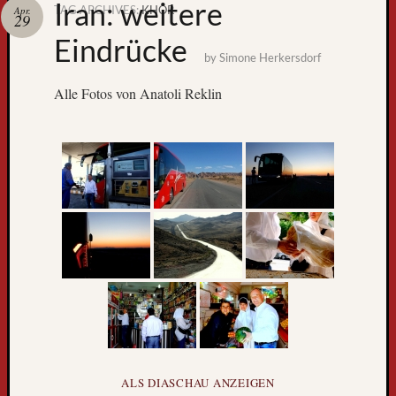
Iran: weitere
TAG ARCHIVES:
KHOR
Apr.
29
Zum
Eindrücke
GPS-
by
Simone Herkersdorf
Tracking
Alle Fotos von Anatoli Reklin
Neueste
Beiträge
D
e
r
W
ALS DIASCHAU ANZEIGEN
e