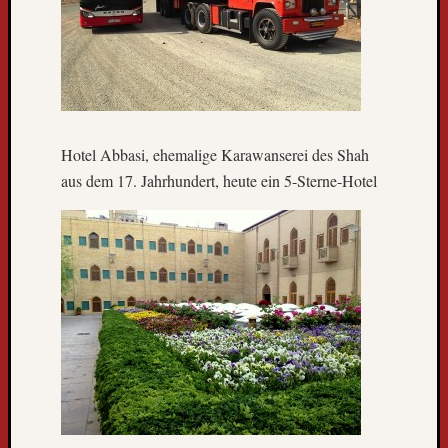
l
t
r
e
i
s
e
Hotel Abbasi, ehemalige Karawanserei des Shah
b
aus dem 17. Jahrhundert, heute ein 5-Sterne-Hotel
u
s
k
o
m
m
t
z
u
r
ü
c