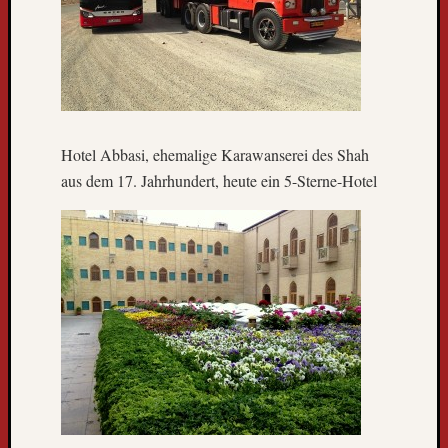
l
t
r
e
i
s
e
Hotel Abbasi, ehemalige Karawanserei des Shah
b
aus dem 17. Jahrhundert, heute ein 5-Sterne-Hotel
u
s
k
o
m
m
t
z
u
r
ü
c