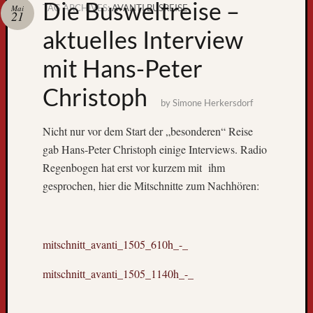
Die Busweltreise –
TAG ARCHIVES:
AVANTI BUSREISE
Mai
21
Zum
aktuelles Interview
GPS-
Tracking
mit Hans-Peter
Christoph
by
Simone Herkersdorf
Nicht nur vor dem Start der „besonderen“ Reise
gab Hans-Peter Christoph einige Interviews. Radio
Regenbogen hat erst vor kurzem mit ihm
gesprochen, hier die Mitschnitte zum Nachhören:
Neueste
Beiträge
mitschnitt_avanti_1505_610h_-_
D
e
mitschnitt_avanti_1505_1140h_-_
r
W
e