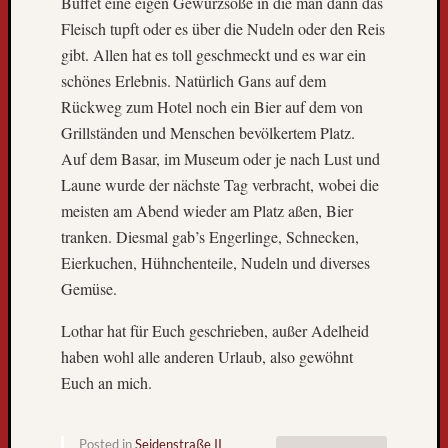
Buffet eine eigen Gewürzsoße in die man dann das
r
s
Fleisch tupft oder es über die Nudeln oder den Reis
t
gibt. Allen hat es toll geschmeckt und es war ein
e
schönes Erlebnis. Natürlich Gans auf dem
n
Rückweg zum Hotel noch ein Bier auf dem von
z
Grillständen und Menschen bevölkertem Platz.
u
Auf dem Basar, im Museum oder je nach Lust und
L
i
Laune wurde der nächste Tag verbracht, wobei die
e
meisten am Abend wieder am Platz aßen, Bier
b
tranken. Diesmal gab’s Engerlinge, Schnecken,
e
Eierkuchen, Hühnchenteile, Nudeln und diverses
L
Gemüse.
e
u
Lothar hat für Euch geschrieben, außer Adelheid
t
haben wohl alle anderen Urlaub, also gewöhnt
e
,
Euch an mich.
L
a
r
Posted in
Seidenstraße II