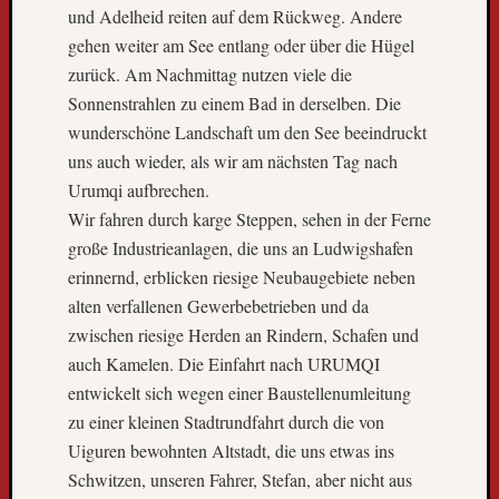
e
und Adelheid reiten auf dem Rückweg. Andere
h
gehen weiter am See entlang oder über die Hügel
e
zurück. Am Nachmittag nutzen viele die
n
!
Sonnenstrahlen zu einem Bad in derselben. Die
A
wunderschöne Landschaft um den See beeindruckt
l
uns auch wieder, als wir am nächsten Tag nach
l
Urumqi aufbrechen.
e
Wir fahren durch karge Steppen, sehen in der Ferne
r
große Industrieanlagen, die uns an Ludwigshafen
l
e
erinnernd, erblicken riesige Neubaugebiete neben
t
alten verfallenen Gewerbebetrieben und da
z
zwischen riesige Herden an Rindern, Schafen und
t
auch Kamelen. Die Einfahrt nach URUMQI
e
entwickelt sich wegen einer Baustellenumleitung
r
B
zu einer kleinen Stadtrundfahrt durch die von
l
Uiguren bewohnten Altstadt, die uns etwas ins
o
Schwitzen, unseren Fahrer, Stefan, aber nicht aus
g