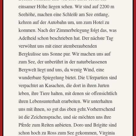
,
einsamer Höhe liegen sehen. Wir sind auf 2200 m
D
Seehöhe, machen eine Schleife am See entlang,
i
kehren auf der Autobahn um, um zum Hotel zu
e
kommen. Nach der Zimmerbelegung folgt das, was
W
e
Adelheid schon beschrieben hat. Der nächste Tag
l
verwöhnt uns mit einer atemberaubenden
t
Bergkulisse uns Sonne pur. Wir machen uns auf
r
zum See, der unberührt in der naturbelassenen
e
Bergwelt liegt und uns, da wenig Wind, eine
i
s
wunderbare Spiegelung bietet. Die Uferpartien sind
e
verpachtet an Kasachen, die dort in ihren Jurten
i
leben, ihre Tiere halten, mit denen sie offensichtlich
m
ihren Lebensunterhalt erarbeiten. Wir unterhalten
F
uns mit ihnen, so gut das eben geht.Vorherrschend
e
ist die Zeichensprache, und sie möchten uns ihre
r
n
Pferde zum Reiten anbieten. Doro und Brigitte sind
s
schon hoch zu Ross zum See gekommen, Virginia