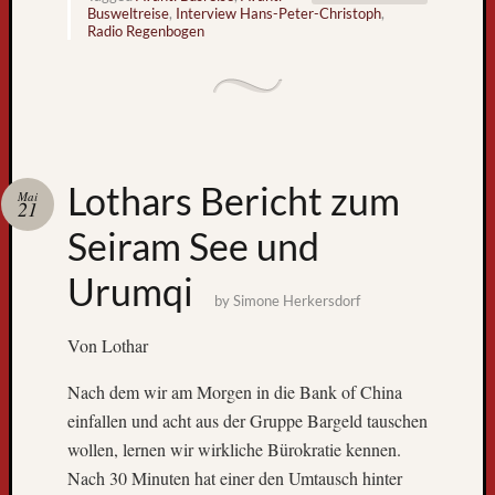
k
Busweltreise
,
Interview Hans-Peter-Christoph
,
n
Radio Regenbogen
a
c
h
F
r
e
Lothars Bericht zum
Mai
i
21
b
Seiram See und
u
r
Urumqi
g
by
Simone Herkersdorf
L
Von Lothar
i
e
Nach dem wir am Morgen in die Bank of China
b
e
einfallen und acht aus der Gruppe Bargeld tauschen
B
wollen, lernen wir wirkliche Bürokratie kennen.
l
Nach 30 Minuten hat einer den Umtausch hinter
o