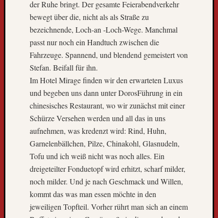
der Ruhe bringt. Der gesamte Feierabendverkehr
…
bewegt über die, nicht als als Straße zu
L
bezeichnende, Loch-an -Loch-Wege. Manchmal
i
e
passt nur noch ein Handtuch zwischen die
b
Fahrzeuge. Spannend, und blendend gemeistert von
e
Stefan. Beifall für ihn.
L
Im Hotel Mirage finden wir den erwarteten Luxus
e
und begeben uns dann unter DorosFührung in ein
u
t
chinesisches Restaurant, wo wir zunächst mit einer
e
Schürze Versehen werden und all das in uns
,
aufnehmen, was kredenzt wird: Rind, Huhn,
Garnelenbällchen, Pilze, Chinakohl, Glasnudeln,
Tofu und ich weiß nicht was noch alles. Ein
Neueste
dreigeteilter Fonduetopf wird erhitzt, scharf milder,
Kommen
noch milder. Und je nach Geschmack und Willen,
T
kommt das was man essen möchte in den
h
jeweiligen Topfteil. Vorher rührt man sich an einem
o