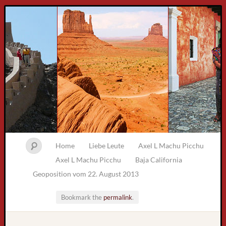
Home
Liebe Leute
Axel L Machu Picchu
Axel L Machu Picchu
Baja California
Geoposition vom 22. August 2013
Bookmark the
permalink
.