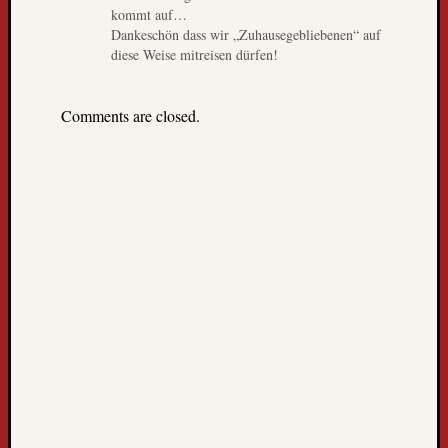
e
kommt auf…
h
Dankeschön dass wir „Zuhausegebliebenen“ auf
e
diese Weise mitreisen dürfen!
n
!
A
Comments are closed.
l
l
e
r
l
e
t
z
t
e
r
B
l
o
g