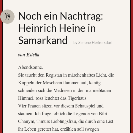
Zum
Noch ein Nachtrag:
Mai
GPS-
17
Tracking
Heinrich Heine in
Samarkand
by
Simone Herkersdorf
von Estella
Abendsonne.
Sie taucht den Registan in märchenhaftes Licht, die
Kuppeln der Moscheen flammen auf, kantig
Neueste
schneiden sich die Medresen in den marineblauen
Beiträge
Himmel, rosa leuchtet das Tigerhaus.
D
Vier Frauen sitzen vor diesem Schauspiel und
e
staunen. Ich frage, ob ich die Legende von Bibi-
r
Chanym, Timurs Lieblingsfrau, die durch eine List
W
ihr Leben gerettet hat, erzählen soll (wegen
e