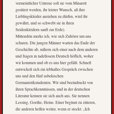
vermeintlicher Untreue soll sie vom Minarett
l
t
gestürzt werden, ihr letzter Wunsch, all ihre
r
Lieblingskleider anziehen zu dürfen, wird ihr
e
gewährt, und so schwebt sie in ihren
i
Seidenkleidern sanft zur Erde).
s
Mittendrin merke ich, wie sich Zuhörer um uns
e
scharen. Die jungen Männer warten das Ende der
b
u
Geschichte ab, nähern sich einer nach dem anderen
s
und fragen in tadellosem Deutsch höflich, woher
k
wir kommen und ob es uns hier gefällt. Schnell
o
entwickelt sich ein lebhaftes Gespräch zwischen
m
uns und den fünf usbekischen
m
t
Germanistikstudenten. Wir sind beeindruckt von
z
ihren Sprachkenntnissen, und in der deutschen
u
Literatur kennen sie sich auch aus. Sie nennen
r
Lessing, Goethe, Heine. Einer beginnt zu zitieren,
ü
die anderen helfen weiter, wenn er stockt: „Ich
c