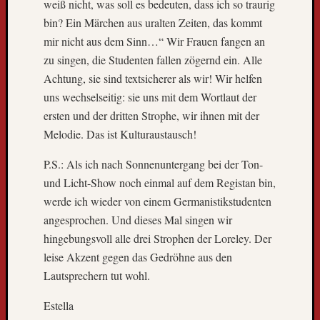
weiß nicht, was soll es bedeuten, dass ich so traurig
k
n
bin? Ein Märchen aus uralten Zeiten, das kommt
a
mir nicht aus dem Sinn…“ Wir Frauen fangen an
c
zu singen, die Studenten fallen zögernd ein. Alle
h
Achtung, sie sind textsicherer als wir! Wir helfen
F
uns wechselseitig: sie uns mit dem Wortlaut der
r
e
ersten und der dritten Strophe, wir ihnen mit der
i
Melodie. Das ist Kulturaustausch!
b
u
P.S.: Als ich nach Sonnenuntergang bei der Ton-
r
und Licht-Show noch einmal auf dem Registan bin,
g
werde ich wieder von einem Germanistikstudenten
L
angesprochen. Und dieses Mal singen wir
i
hingebungsvoll alle drei Strophen der Loreley. Der
e
b
leise Akzent gegen das Gedröhne aus den
e
Lautsprechern tut wohl.
B
l
Estella
o