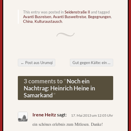
g
l
This entry was posted in
Seidenstraße II
and tagged
Avanti Busreisen
,
Avanti Busweltreise
,
Begegnungen
,
e
China
,
Kulturaustausch
.
s
e
r
-
u
n
←
Post aus Urumqi
Gut gegen Kälte: ein Discoabend in 2200m Höhe
d
Post navigation
l
e
3 comments to
Noch ein
s
Nachtrag: Heinrich Heine in
e
Samarkand
r
i
n
Irene Heitz
sagt:
n
17. Mai 2013 um 12:05 Uhr
e
ein schönes erlebnis zum Mitlesen. Danke!
n