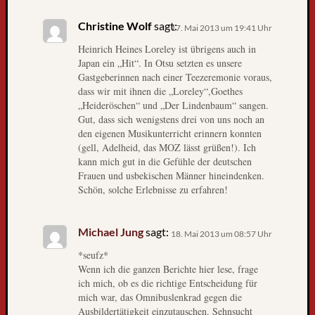
,
D
Christine Wolf
sagt:
17. Mai 2013 um 19:41 Uhr
i
Heinrich Heines Loreley ist übrigens auch in
e
Japan ein „Hit“. In Otsu setzten es unsere
W
Gastgeberinnen nach einer Teezeremonie voraus,
e
dass wir mit ihnen die „Loreley“,Goethes
l
„Heideröschen“ und „Der Lindenbaum“ sangen.
t
Gut, dass sich wenigstens drei von uns noch an
r
den eigenen Musikunterricht erinnern konnten
e
(gell, Adelheid, das MOZ lässt grüßen!). Ich
kann mich gut in die Gefühle der deutschen
i
Frauen und usbekischen Männer hineindenken.
s
Schön, solche Erlebnisse zu erfahren!
e
i
m
Michael Jung
sagt:
18. Mai 2013 um 08:57 Uhr
F
*seufz*
e
Wenn ich die ganzen Berichte hier lese, frage
r
ich mich, ob es die richtige Entscheidung für
n
mich war, das Omnibuslenkrad gegen die
s
Ausbildertätigkeit einzutauschen. Sehnsucht