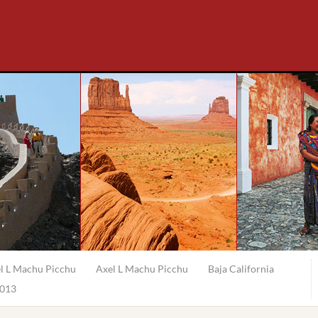
l L Machu Picchu
Axel L Machu Picchu
Baja California
2013