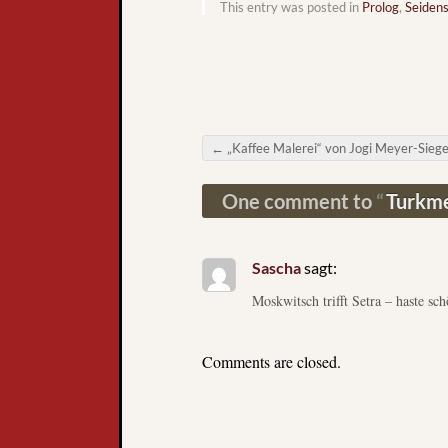
This entry was posted in
Prolog
,
Seidens
←
„Kaffee Malerei“ von Jogi Meyer-Siege
Post navigation
One comment to
Turkme
Sascha
sagt:
Moskwitsch trifft Setra – haste s
Comments are closed.