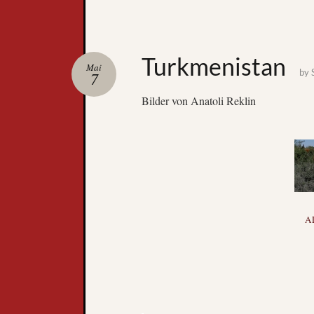
Turkmenistan
Mai
by
7
Bilder von Anatoli Reklin
A