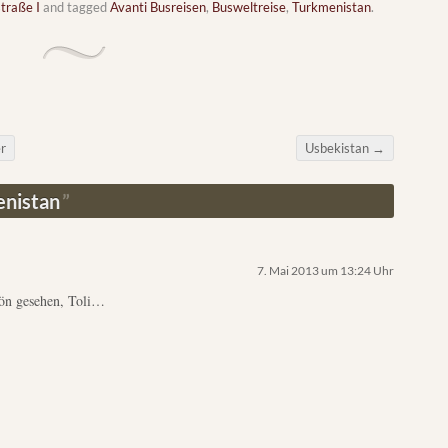
traße I
and tagged
Avanti Busreisen
,
Busweltreise
,
Turkmenistan
.
r
Usbekistan
→
nistan
7. Mai 2013 um 13:24 Uhr
chön gesehen, Toli…