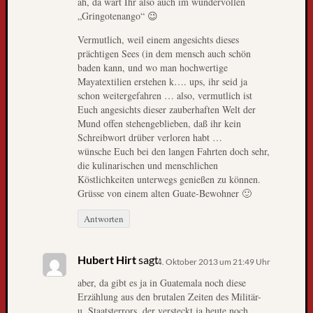
ah, da wart Ihr also auch im wundervollen
g
„Gringotenango“ 😉
l
Vermutlich, weil einem angesichts dieses
e
prächtigen Sees (in dem mensch auch schön
s
baden kann, und wo man hochwertige
e
Mayatextilien erstehen k…. ups, ihr seid ja
r
schon weitergefahren … also, vermutlich ist
-
Euch angesichts dieser zauberhaften Welt der
u
Mund offen stehengeblieben, daß ihr kein
n
Schreibwort drüber verloren habt …
wünsche Euch bei den langen Fahrten doch sehr,
d
die kulinarischen und menschlichen
l
Köstlichkeiten unterwegs genießen zu können.
e
Grüsse von einem alten Guate-Bewohner 🙂
s
e
Antworten
r
i
n
Hubert Hirt
sagt:
4. Oktober 2013 um 21:49 Uhr
n
aber, da gibt es ja in Guatemala noch diese
e
Erzählung aus den brutalen Zeiten des Militär-
n
u. Staatsterrors, der versteckt ja heute noch