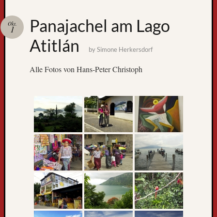
Zum
Panajachel am Lago
Okt.
GPS-
1
Tracking
Atitlán
by
Simone Herkersdorf
Alle Fotos von Hans-Peter Christoph
Neueste
Beiträge
D
e
r
W
e