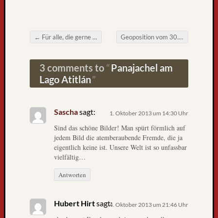
k
n
a
c
←
Für alle, die gerne eine Auge auf Busse,Tuk-Tuks und Pick-ups werfen
Geoposition vom 30. September
Post navigation
h
F
3 comments to
Panajachel am
r
e
Lago Atitlán
i
b
u
Sascha
sagt:
1. Oktober 2013 um 14:30 Uhr
r
Sind das schöne Bilder! Man spürt förmlich auf
g
jedem Bild die atemberaubende Fremde, die ja
L
eigentlich keine ist. Unsere Welt ist so unfassbar
i
vielfältig…
e
b
Antworten
e
B
Hubert Hirt
sagt:
4. Oktober 2013 um 21:46 Uhr
l
o