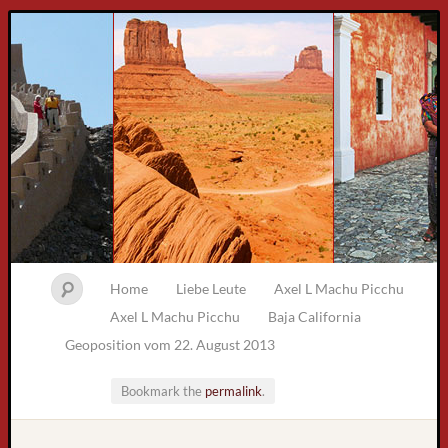
Home
Liebe Leute
Axel L Machu Picchu
Axel L Machu Picchu
Baja California
Geoposition vom 22. August 2013
Bookmark the
permalink
.