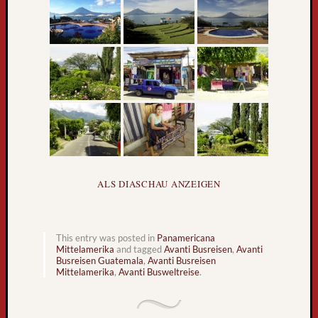
l
t
r
e
i
s
e
b
u
s
k
o
ALS DIASCHAU ANZEIGEN
m
m
t
This entry was posted in
Panamericana
z
Mittelamerika
and tagged
Avanti Busreisen
,
Avanti
u
Busreisen Guatemala
,
Avanti Busreisen
Mittelamerika
,
Avanti Busweltreise
.
r
ü
c