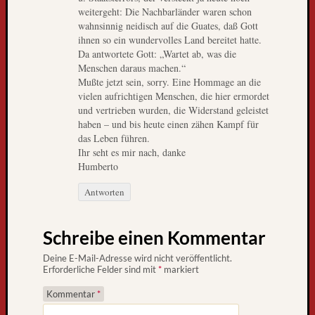
,
weitergeht: Die Nachbarländer waren schon
D
wahnsinnig neidisch auf die Guates, daß Gott
i
ihnen so ein wundervolles Land bereitet hatte.
Da antwortete Gott: „Wartet ab, was die
e
Menschen daraus machen.“
W
Mußte jetzt sein, sorry. Eine Hommage an die
e
vielen aufrichtigen Menschen, die hier ermordet
l
und vertrieben wurden, die Widerstand geleistet
t
haben – und bis heute einen zähen Kampf für
r
das Leben führen.
e
Ihr seht es mir nach, danke
i
Humberto
s
Antworten
e
i
m
Schreibe einen Kommentar
F
e
Deine E-Mail-Adresse wird nicht veröffentlicht.
Erforderliche Felder sind mit
*
markiert
r
n
Kommentar
*
s