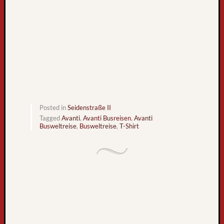
k
n
a
c
h
F
r
e
i
b
Posted in
Seidenstraße II
u
Tagged
Avanti
,
Avanti Busreisen
,
Avanti
r
Busweltreise
,
Busweltreise
,
T-Shirt
g
L
i
e
b
e
B
l
o