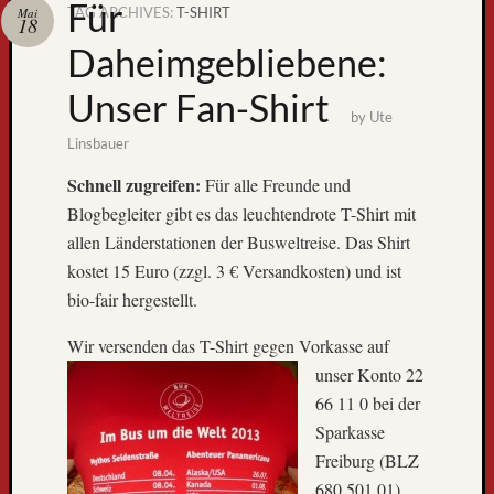
Für
TAG ARCHIVES:
T-SHIRT
Mai
18
Zum
Daheimgebliebene:
GPS-
Tracking
Unser Fan-Shirt
by
Ute
Linsbauer
Schnell zugreifen:
Für alle Freunde und
Blogbegleiter gibt es das leuchtendrote T-Shirt mit
allen Länderstationen der Busweltreise. Das Shirt
kostet 15 Euro (zzgl. 3 € Versandkosten) und ist
bio-fair hergestellt.
Neueste
Wir versenden das
T-Shirt gegen Vorkasse auf
Beiträge
unser Konto 22
D
66 11 0 bei der
e
Sparkasse
r
Freiburg (BLZ
W
e
680 501 01).