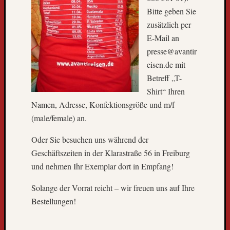
l
Bitte geben Sie
t
zusätzlich per
r
E-Mail an
e
presse@avantir
i
s
eisen.de mit
e
Betreff „T-
b
Shirt“ Ihren
u
Namen, Adresse, Konfektionsgröße und m/f
s
(male/female) an.
k
o
Oder Sie besuchen uns während der
m
Geschäftszeiten in der Klarastraße 56 in Freiburg
m
t
und nehmen Ihr Exemplar dort in Empfang!
z
Solange der Vorrat reicht – wir freuen uns auf Ihre
u
r
Bestellungen!
ü
c