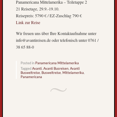
k
Panamericana Mittelamerika – Teiletappe 2
n
21 Reisetage, 29.9.-19.10.
a
Reisepreis: 5790 € / EZ-Zuschlag 790 €
c
Link zur Reise
h
F
Wir freuen uns über Ihre Kontaktaufnahme unter
r
info@avantireisen.de oder telefonisch unter 0761 /
e
38 65 88-0
i
b
u
Posted in
Panamericana Mittelamerika
r
Tagged
Avanti
,
Avanti Busreisen
,
Avanti
g
Busweltreise
,
Busweltreise
,
Mittelamerika
,
L
Panamericana
i
e
b
e
B
l
o