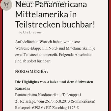
Neu: Panamericana
TAG ARCHIVES:
MITTELAMERIKA
Juni
12
Zum
Mittelamerika in
GPS-
Tracking
Teilstrecken buchbar!
by
Ute Linsbauer
Auf vielfachen Wunsch haben wir unsere
Weltreise-Etappen in Nord- und Mittelamerika in je
zwei Teilstrecken unterteilt. Folgende Abschnitte
sind ab sofort buchbar:
NORDAMERIKA:
Neueste
Beiträge
Die Highlights von Alaska und dem Südwesten
D
Kanadas
e
Panamericana Nordamerika – Teiletappe 1
r
21 Reisetage, vom 26.7.-15.8.2013 (Sommerferien)
W
Reisepreis 6398 € / EZ-Zuschlag 1175 €
e