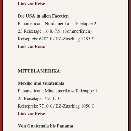
Link zur Reise
l
t
Die USA in allen Facetten
r
Panamericana Nordamerika – Teiletappe 2
e
i
23 Reisetage, 16.8.-7.9. (Sommerferien)
s
Reisepreis: 6202 € / EZ-Zuschlag 1285 €
e
Link zur Reise
b
u
s
k
MITTELAMERIKA:
o
m
Mexiko und Guatemala
m
Panamericana Mittelamerika – Teiletappe 1
t
25 Reisetage, 7.9.-1.10.
z
Reisepreis: 7710 € / EZ-Zuschlag 1050 €
u
Link zur Reise
r
ü
Von Guatemala bis Panama
c