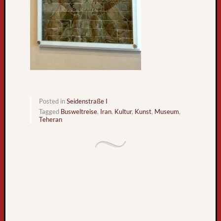
g
l
e
s
e
r
-
u
n
Posted in
Seidenstraße I
d
Tagged
Busweltreise
,
Iran
,
Kultur
,
Kunst
,
Museum
,
l
Teheran
e
s
e
r
i
n
n
e
n