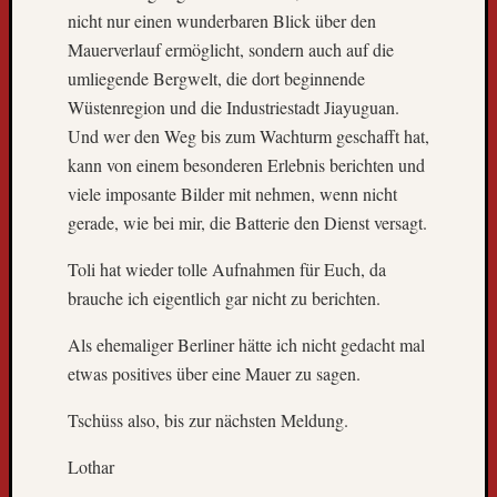
nicht nur einen wunderbaren Blick über den
g
l
Mauerverlauf ermöglicht, sondern auch auf die
e
umliegende Bergwelt, die dort beginnende
s
Wüstenregion und die Industriestadt Jiayuguan.
e
Und wer den Weg bis zum Wachturm geschafft hat,
r
kann von einem besonderen Erlebnis berichten und
-
u
viele imposante Bilder mit nehmen, wenn nicht
n
gerade, wie bei mir, die Batterie den Dienst versagt.
d
l
Toli hat wieder tolle Aufnahmen für Euch, da
e
brauche ich eigentlich gar nicht zu berichten.
s
e
Als ehemaliger Berliner hätte ich nicht gedacht mal
r
etwas positives über eine Mauer zu sagen.
i
n
Tschüss also, bis zur nächsten Meldung.
n
e
Lothar
n