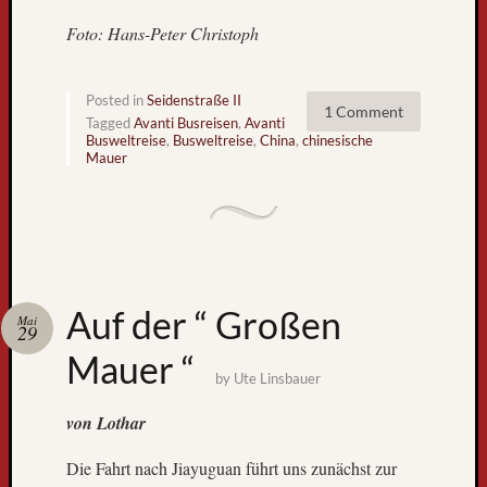
l
Foto: Hans-Peter Christoph
t
r
e
Posted in
Seidenstraße II
i
1 Comment
Tagged
Avanti Busreisen
,
Avanti
s
Busweltreise
,
Busweltreise
,
China
,
chinesische
e
Mauer
b
u
s
k
o
m
Auf der “ Großen
Mai
m
29
t
Mauer “
z
by
Ute Linsbauer
u
r
von Lothar
ü
Die Fahrt nach Jiayuguan führt uns zunächst zur
c