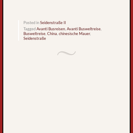
,
D
i
e
Posted in
Seidenstraße II
Tagged
Avanti Busreisen
,
Avanti Busweltreise
,
W
Busweltreise
,
China
,
chinesische Mauer
,
e
Seidenstraße
l
t
r
e
i
s
e
i
m
F
e
r
n
s