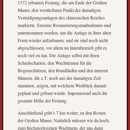
k
1372 erbauten Festung, die am Ende der Größen
n
Mauer, den westlichsten Punkt der damaligen
a
Verteidigungsanlagen des chinesischen Reiches
c
markierte. Enorme Restaurierungsmaßnahmen sind
h
unternommen worden, um die Anlage in ihrer alten
F
r
Form wieder aufzubauen, und sie sind noch nicht
e
abgeschlossen, vor allem im Innenbereich gibt es
i
noch viel zu tun. Die Anlage selbst mit ihren
b
Schießscharten, den Wachtürmen für die
u
Bogenschützen, den Rundläufen und den inneren
r
Mauern, die z.T. noch aus der damaligen Zeit
g
L
stammen, zeigen, mit welchem Weitblick damals
i
geplant und gebaut wurde. Imponierend auch die
e
gesamte Höhe der Festung.
b
e
Anschließend geht’s 7 km weiter, zu den Resten
B
der Großen Mauer. Natürlich müssen wir da hoch,
l
zum höchstgelegenen Wachturm, der uns dann
o