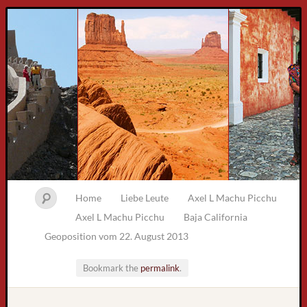
Home
Liebe Leute
Axel L Machu Picchu
Axel L Machu Picchu
Baja California
Geoposition vom 22. August 2013
Bookmark the
permalink
.