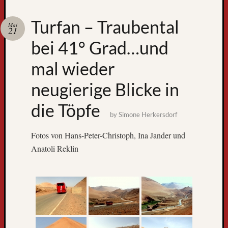
Zum
Turfan – Traubental
Mai
GPS-
21
Tracking
bei 41° Grad…und
mal wieder
neugierige Blicke in
die Töpfe
by
Simone Herkersdorf
Fotos von Hans-Peter-Christoph, Ina Jander und
Neueste
Anatoli Reklin
Beiträge
D
e
r
W
e