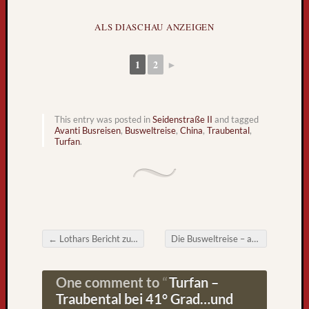
k
n
ALS DIASCHAU ANZEIGEN
a
c
1
2
►
h
F
r
e
This entry was posted in
Seidenstraße II
and tagged
i
Avanti Busreisen
,
Busweltreise
,
China
,
Traubental
,
b
Turfan
.
u
r
g
L
i
e
←
Lothars Bericht zum Seiram See und Urumqi
Die Busweltreise – aktuelles Interview mit Hans-Peter Christoph
b
Post navigation
e
B
One comment to
Turfan –
l
Traubental bei 41° Grad…und
o