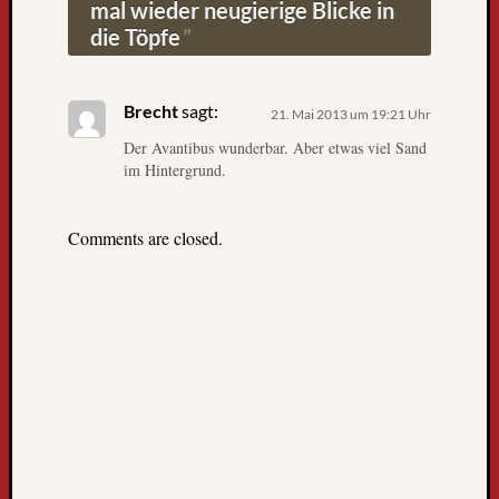
mal wieder neugierige Blicke in
g
die Töpfe
l
e
s
Brecht
sagt:
21. Mai 2013 um 19:21 Uhr
e
r
Der Avantibus wunderbar. Aber etwas viel Sand
-
im Hintergrund.
u
n
Comments are closed.
d
l
e
s
e
r
i
n
n
e
n