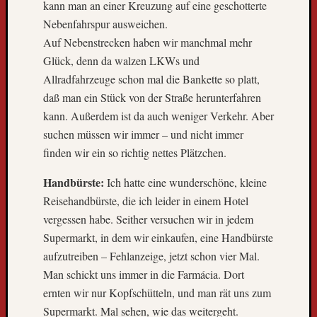
kann man an einer Kreuzung auf eine geschotterte
l
Nebenfahrspur ausweichen.
t
r
Auf Nebenstrecken haben wir manchmal mehr
e
Glück, denn da walzen LKWs und
i
Allradfahrzeuge schon mal die Bankette so platt,
s
daß man ein Stück von der Straße herunterfahren
e
kann. Außerdem ist da auch weniger Verkehr. Aber
b
suchen müssen wir immer – und nicht immer
u
s
finden wir ein so richtig nettes Plätzchen.
k
o
Handbürste:
Ich hatte eine wunderschöne, kleine
m
Reisehandbürste, die ich leider in einem Hotel
m
vergessen habe. Seither versuchen wir in jedem
t
Supermarkt, in dem wir einkaufen, eine Handbürste
z
aufzutreiben – Fehlanzeige, jetzt schon vier Mal.
u
Man schickt uns immer in die Farmácia. Dort
r
ü
ernten wir nur Kopfschütteln, und man rät uns zum
c
Supermarkt. Mal sehen, wie das weitergeht.