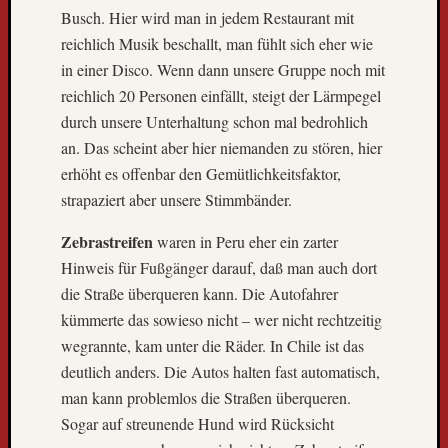
Busch. Hier wird man in jedem Restaurant mit
g
l
reichlich Musik beschallt, man fühlt sich eher wie
e
in einer Disco. Wenn dann unsere Gruppe noch mit
s
reichlich 20 Personen einfällt, steigt der Lärmpegel
e
durch unsere Unterhaltung schon mal bedrohlich
r
an. Das scheint aber hier niemanden zu stören, hier
-
erhöht es offenbar den Gemütlichkeitsfaktor,
u
n
strapaziert aber unsere Stimmbänder.
d
l
Zebrastreifen
waren in Peru eher ein zarter
e
Hinweis für Fußgänger darauf, daß man auch dort
s
die Straße überqueren kann. Die Autofahrer
e
kümmerte das sowieso nicht – wer nicht rechtzeitig
r
wegrannte, kam unter die Räder. In Chile ist das
i
deutlich anders. Die Autos halten fast automatisch,
n
n
man kann problemlos die Straßen überqueren.
e
Sogar auf streunende Hund wird Rücksicht
n