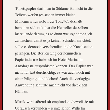
k
n
Toilettpapier
darf man in Südamerika nicht in die
a
Toilette werfen (es stehen immer kleine
c
Mülleimerchen neben der Toilette), deshalb
h
bemühen sich offenbar die Hersteller desselben
F
hierzulande darum, es so dünn wie irgendmöglich
r
e
zu machen, damit es ja keinen Schaden anrichtet,
i
sollte es dennoch versehentlich in die Kanalisation
b
gelangen. Die Bestleistung der heimischen
u
Papierindustrie habe ich im Hotel Marina in
r
Antofagasta ausprobieren können. Das Papier war
g
L
nicht nur fast durchsichtig, es war auch noch mit
i
einer Prägung durchlöchert! Auch die vierlagige
e
Anwendung schützte mich nicht vor dreckigen
b
Händen.
e
B
Musik
wird störend oft empfunden, dieweil sie mit
l
Geräusch verbunden – reimte schon Wilhelm
o