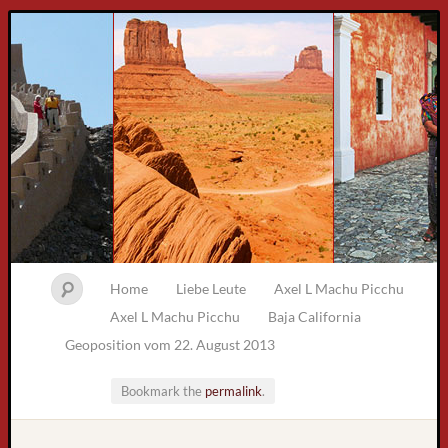
Home
Liebe Leute
Axel L Machu Picchu
Axel L Machu Picchu
Baja California
Geoposition vom 22. August 2013
Bookmark the
permalink
.