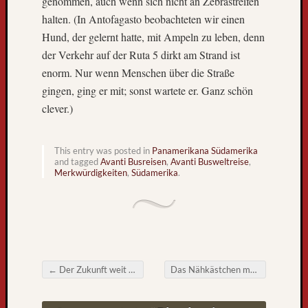
genommen, auch wenn sich nicht an Zebrastreifen
,
halten. (In Antofagasto beobachteten wir einen
D
Hund, der gelernt hatte, mit Ampeln zu leben, denn
i
e
der Verkehr auf der Ruta 5 dirkt am Strand ist
W
enorm. Nur wenn Menschen über die Straße
e
gingen, ging er mit; sonst wartete er. Ganz schön
l
clever.)
t
r
e
This entry was posted in
Panamerikana Südamerika
i
and tagged
Avanti Busreisen
,
Avanti Busweltreise
,
Merkwürdigkeiten
,
Südamerika
.
s
e
i
m
F
e
r
←
Der Zukunft weit voraus!
Das Nähkästchen macht Grenzerfahrungen
n
Post navigation
s