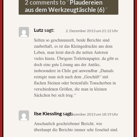
e
2 comments to
Plaudereien
h
aus dem Werkzeugtäschle (6)
e
n
!
Lutz
sagt:
2. Dezember 2013 um 21:12 Uhr
A
Selten so geschmunzelt, beide Berichte sind
l
zauberhaft, es ist das Kleingedruckte aus dem
l
Leben, man lernt durch die netten Autoren
e
vieles hinzu. Übrigens Toilettenpapier, da gibt es
r
doch eine gute Lösung aus der Antike,
l
insbesondere in Chile gut anwendbar „Damals
e
reinigte man sich nach dem „Geschäft“ mit
t
flachen Steinen oder bestenfalls Tonscherben in
z
verschiedenen Größen, die man in kleinen
Säckchen bei sich trug.“
t
e
r
Ilse Kiessling
sagt:
6. Dezember 2013 um 18:19 Uhr
B
l
Anschaulich geschriebener Bericht, wie
o
überhaupt die Berichte immer sehr fesselnd sind.
g