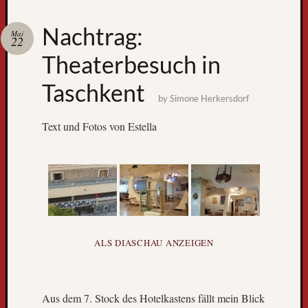
Zum
Nachtrag:
Mai
GPS-
22
Tracking
Theaterbesuch in
Taschkent
by
Simone Herkersdorf
Text und Fotos von Estella
Neueste
Beiträge
D
ALS DIASCHAU ANZEIGEN
e
r
W
Aus dem 7. Stock des Hotelkastens fällt mein Blick
e