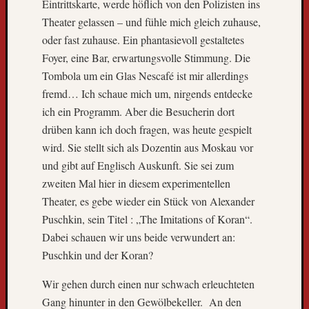
Eintrittskarte, werde höflich von den Polizisten ins
k
n
Theater gelassen – und fühle mich gleich zuhause,
a
oder fast zuhause. Ein phantasievoll gestaltetes
c
Foyer, eine Bar, erwartungsvolle Stimmung. Die
h
Tombola um ein Glas Nescafé ist mir allerdings
F
fremd… Ich schaue mich um, nirgends entdecke
r
e
ich ein Programm. Aber die Besucherin dort
i
drüben kann ich doch fragen, was heute gespielt
b
wird. Sie stellt sich als Dozentin aus Moskau vor
u
und gibt auf Englisch Auskunft. Sie sei zum
r
zweiten Mal hier in diesem experimentellen
g
Theater, es gebe wieder ein Stück von Alexander
L
i
Puschkin, sein Titel : „The Imitations of Koran“.
e
Dabei schauen wir uns beide verwundert an:
b
Puschkin und der Koran?
e
B
Wir gehen durch einen nur schwach erleuchteten
l
Gang hinunter in den Gewölbekeller. An den
o