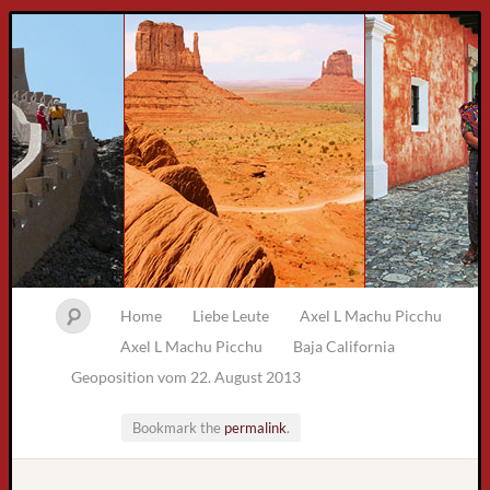
Home
Liebe Leute
Axel L Machu Picchu
Axel L Machu Picchu
Baja California
Geoposition vom 22. August 2013
Bookmark the
permalink
.