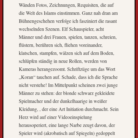
Wänden Fotos, Zeichnungen, Requisiten, die auf
g
die Welt des Islams einstimmen. Ganz nah dran am
l
e
Bühnengeschehen verfolge ich fasziniert die rasant
s
wechselnden Szenen. Elf Schauspieler, acht
e
Männer und drei Frauen, spielen, tanzen, schreien,
r
flüstern, berühren sich, fliehen voreinander,
-
klatschen, stampfen, wälzen sich auf dem Boden,
u
n
schlüpfen ständig in neue Rollen, werden von
d
Kameras herangezoomt. Schriftzüge um das Wort
l
„Koran“ tauchen auf. Schade, dass ich die Sprache
e
nicht verstehe! Im Mittelpunkt scheinen zwei junge
s
Männer zu stehen: der blonde schwarz gekleidete
e
Spielmacher und der dunkelhaarige in weißer
r
i
Kleidung, , der eine Art Initiation durchmacht. Sein
n
Herz wird auf einer Videoeinspielung
n
herausoperiert, eine lange Narbe zeugt davon, der
e
Spieler wird (akrobatisch auf Spiegeln) gedoppelt
n