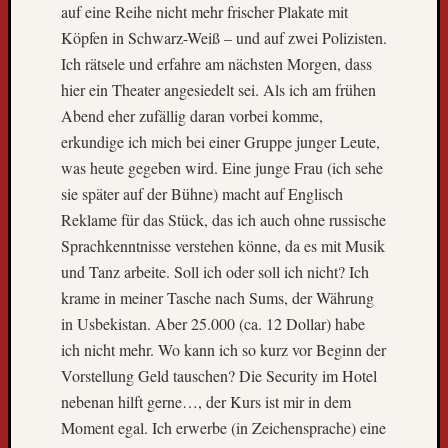
auf eine Reihe nicht mehr frischer Plakate mit
l
t
Köpfen in Schwarz-Weiß – und auf zwei Polizisten.
r
Ich rätsele und erfahre am nächsten Morgen, dass
e
hier ein Theater angesiedelt sei. Als ich am frühen
i
Abend eher zufällig daran vorbei komme,
s
erkundige ich mich bei einer Gruppe junger Leute,
e
was heute gegeben wird. Eine junge Frau (ich sehe
b
u
sie später auf der Bühne) macht auf Englisch
s
Reklame für das Stück, das ich auch ohne russische
k
Sprachkenntnisse verstehen könne, da es mit Musik
o
und Tanz arbeite. Soll ich oder soll ich nicht? Ich
m
krame in meiner Tasche nach Sums, der Währung
m
t
in Usbekistan. Aber 25.000 (ca. 12 Dollar) habe
z
ich nicht mehr. Wo kann ich so kurz vor Beginn der
u
Vorstellung Geld tauschen? Die Security im Hotel
r
nebenan hilft gerne…, der Kurs ist mir in dem
ü
Moment egal. Ich erwerbe (in Zeichensprache) eine
c