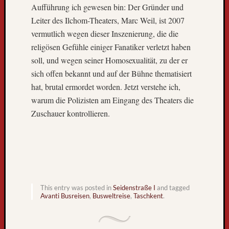
Aufführung ich gewesen bin: Der Gründer und
…
Leiter des Ilchom-Theaters, Marc Weil, ist 2007
L
i
vermutlich wegen dieser Inszenierung, die die
e
religösen Gefühle einiger Fanatiker verletzt haben
b
soll, und wegen seiner Homosexualität, zu der er
e
sich offen bekannt und auf der Bühne thematisiert
L
hat, brutal ermordet worden. Jetzt verstehe ich,
e
u
warum die Polizisten am Eingang des Theaters die
t
Zuschauer kontrollieren.
e
,
Neueste
Kommen
This entry was posted in
Seidenstraße I
and tagged
Avanti Busreisen
,
Busweltreise
,
Taschkent
.
T
h
o