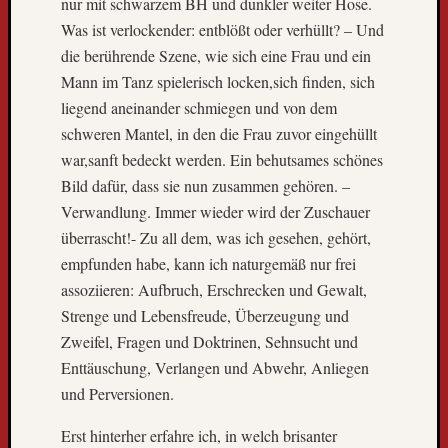
nur mit schwarzem BH und dunkler weiter Hose.
e
h
Was ist verlockender: entblößt oder verhüllt? – Und
e
die berührende Szene, wie sich eine Frau und ein
n
Mann im Tanz spielerisch locken,sich finden, sich
!
liegend aneinander schmiegen und von dem
A
schweren Mantel, in den die Frau zuvor eingehüllt
l
l
war,sanft bedeckt werden. Ein behutsames schönes
e
Bild dafür, dass sie nun zusammen gehören. –
r
Verwandlung. Immer wieder wird der Zuschauer
l
überrascht!- Zu all dem, was ich gesehen, gehört,
e
empfunden habe, kann ich naturgemäß nur frei
t
assoziieren: Aufbruch, Erschrecken und Gewalt,
z
t
Strenge und Lebensfreude, Überzeugung und
e
Zweifel, Fragen und Doktrinen, Sehnsucht und
r
Enttäuschung, Verlangen und Abwehr, Anliegen
B
und Perversionen.
l
o
Erst hinterher erfahre ich, in welch brisanter
g