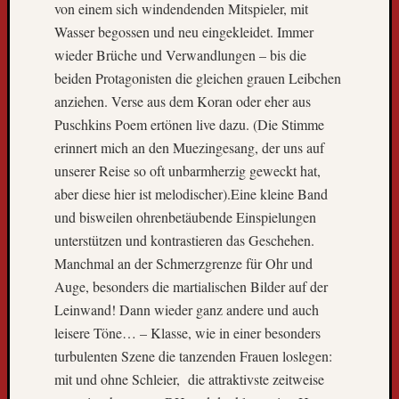
von einem sich windendenden Mitspieler, mit
,
D
Wasser begossen und neu eingekleidet. Immer
i
wieder Brüche und Verwandlungen – bis die
e
beiden Protagonisten die gleichen grauen Leibchen
W
anziehen. Verse aus dem Koran oder eher aus
e
Puschkins Poem ertönen live dazu. (Die Stimme
l
erinnert mich an den Muezingesang, der uns auf
t
r
unserer Reise so oft unbarmherzig geweckt hat,
e
aber diese hier ist melodischer).Eine kleine Band
i
und bisweilen ohrenbetäubende Einspielungen
s
unterstützen und kontrastieren das Geschehen.
e
Manchmal an der Schmerzgrenze für Ohr und
i
m
Auge, besonders die martialischen Bilder auf der
F
Leinwand! Dann wieder ganz andere und auch
e
leisere Töne… – Klasse, wie in einer besonders
r
turbulenten Szene die tanzenden Frauen loslegen:
n
mit und ohne Schleier, die attraktivste zeitweise
s