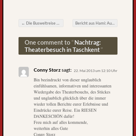
r
s
t
e
←
Die Busweltreise – aktuelles Interview mit Hans-Peter Christoph
Bericht aus Hami: Ausflug mit Hindernissen oder „Ende gut, alles gut“
Post navigation
n
z
One comment to
Nachtrag:
u
L
Theaterbesuch in Taschkent
i
e
b
Conny Storz
sagt:
22. Mai 2013 um 12:10 Uhr
e
Bin beeindruckt von dieser unglaublich
L
einfühlsamen, informativen und interessanten
e
Wiedergabe des Theaterbesuchs, des Stückes
u
und unglaublich glücklich über die immer
t
wieder tollen Berichte eurer Erlebnisse und
e
Eindrücke eurer Reise. Ein RIESEN
,
DANKESCHÖN dafür!
L
Freu mich auf alles kommende,
weiterhin alles Gute
a
Conny Storz
r