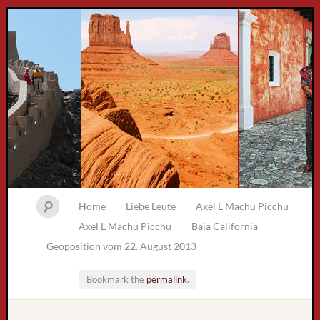
Home
Liebe Leute
Axel L Machu Picchu
Axel L Machu Picchu
Baja California
Geoposition vom 22. August 2013
Bookmark the
permalink
.