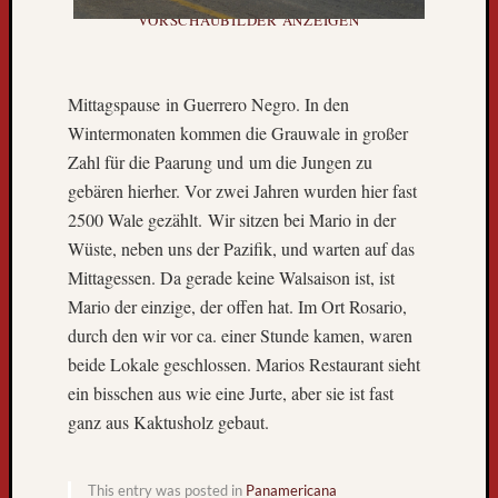
l
VORSCHAUBILDER ANZEIGEN
t
r
e
Mittagspause in Guerrero Negro. In den
i
Wintermonaten kommen die Grauwale in großer
s
Zahl für die Paarung und um die Jungen zu
e
b
gebären hierher. Vor zwei Jahren wurden hier fast
u
2500 Wale gezählt. Wir sitzen bei Mario in der
s
Wüste, neben uns der Pazifik, und warten auf das
k
Mittagessen. Da gerade keine Walsaison ist, ist
o
Mario der einzige, der offen hat. Im Ort Rosario,
m
m
durch den wir vor ca. einer Stunde kamen, waren
t
beide Lokale geschlossen. Marios Restaurant sieht
z
ein bisschen aus wie eine Jurte, aber sie ist fast
u
ganz aus Kaktusholz gebaut.
r
ü
c
This entry was posted in
Panamericana