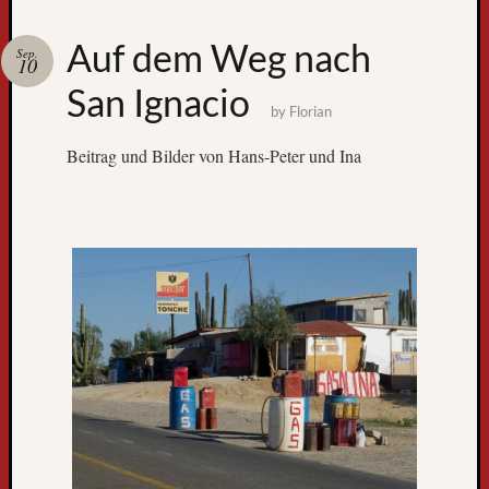
Zum
Auf dem Weg nach
Sep.
GPS-
10
Tracking
San Ignacio
by
Florian
Beitrag und Bilder von Hans-Peter und Ina
Neueste
Beiträge
D
e
r
W
e