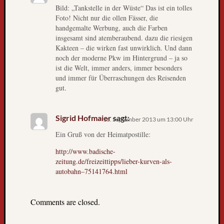
,
Bild: „Tankstelle in der Wüste“ Das ist ein tolles
D
Foto! Nicht nur die ollen Fässer, die
i
handgemalte Werbung, auch die Farben
insgesamt sind atemberaubend. dazu die riesigen
e
Kakteen – die wirken fast unwirklich. Und dann
W
noch der moderne Pkw im Hintergrund – ja so
e
ist die Welt, immer anders, immer besonders
l
und immer für Überraschungen des Reisenden
t
gut.
r
e
i
Sigrid Hofmaier
sagt:
16. September 2013 um 13:00 Uhr
s
Ein Gruß von der Heimatpostille:
e
i
http://www.badische-
m
zeitung.de/freizeittipps/lieber-kurven-als-
F
autobahn–75141764.html
e
r
Comments are closed.
n
s