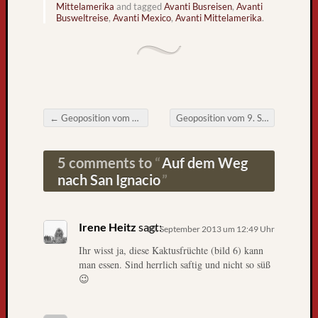
k
Mittelamerika
and tagged
Avanti Busreisen
,
Avanti
Busweltreise
,
Avanti Mexico
,
Avanti Mittelamerika
.
n
a
c
h
F
r
e
←
Geoposition vom 8. September 2013
Geoposition vom 9. September 2013
i
Post navigation
b
u
5 comments to
Auf dem Weg
r
nach San Ignacio
g
L
i
Irene Heitz
sagt:
10. September 2013 um 12:49 Uhr
e
Ihr wisst ja, diese Kaktusfrüchte (bild 6) kann
b
man essen. Sind herrlich saftig und nicht so süß
e
😉
B
l
o