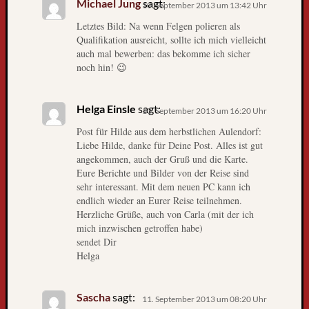
Michael Jung
sagt:
10. September 2013 um 13:42 Uhr
g
Letztes Bild: Na wenn Felgen polieren als
l
Qualifikation ausreicht, sollte ich mich vielleicht
e
auch mal bewerben: das bekomme ich sicher
s
noch hin! 😉
e
r
-
Helga Einsle
sagt:
10. September 2013 um 16:20 Uhr
u
Post für Hilde aus dem herbstlichen Aulendorf:
n
Liebe Hilde, danke für Deine Post. Alles ist gut
d
angekommen, auch der Gruß und die Karte.
l
Eure Berichte und Bilder von der Reise sind
e
sehr interessant. Mit dem neuen PC kann ich
s
endlich wieder an Eurer Reise teilnehmen.
e
Herzliche Grüße, auch von Carla (mit der ich
r
mich inzwischen getroffen habe)
i
sendet Dir
Helga
n
n
e
Sascha
sagt:
11. September 2013 um 08:20 Uhr
n