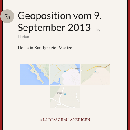
Zum
Geoposition vom 9.
Sep.
GPS-
10
Tracking
September 2013
by
Florian
Heute in San Ignacio, Mexico …
Neueste
Beiträge
D
e
r
ALS DIASCHAU ANZEIGEN
W
e