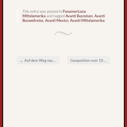
l
t
This entry was posted in
Panamericana
r
Mittelamerika
and tagged
Avanti Busreisen
,
Avanti
Busweltreise
,
Avanti Mexico
,
Avanti Mittelamerika
.
e
i
s
e
b
u
s
←
Auf dem Weg nach San Ignacio
Geoposition vom 10. September 2013
Post navigation
k
o
m
m
t
z
u
r
ü
c