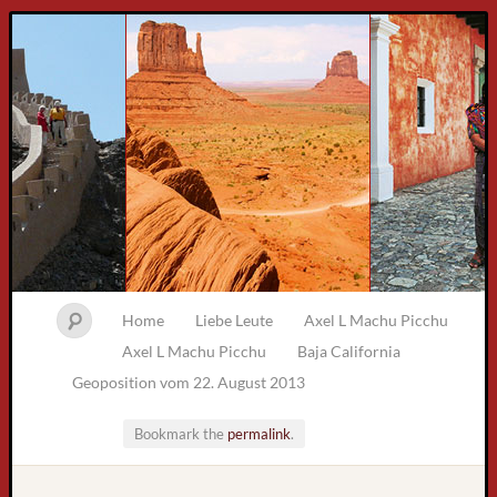
Home
Liebe Leute
Axel L Machu Picchu
Axel L Machu Picchu
Baja California
Geoposition vom 22. August 2013
Bookmark the
permalink
.