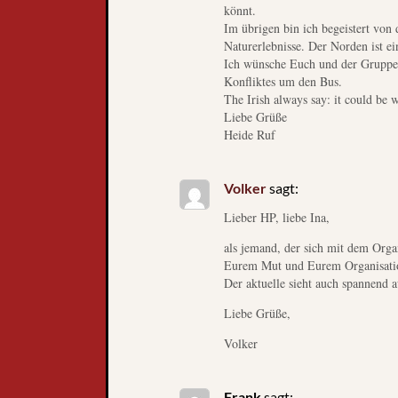
könnt.
Im übrigen bin ich begeistert von
Naturerlebnisse. Der Norden ist ei
Ich wünsche Euch und der Gruppe t
Konfliktes um den Bus.
The Irish always say: it could be 
Liebe Grüße
Heide Ruf
Volker
sagt:
Lieber HP, liebe Ina,
als jemand, der sich mit dem Orga
Eurem Mut und Eurem Organisatio
Der aktuelle sieht auch spannend a
Liebe Grüße,
Volker
Frank
sagt: