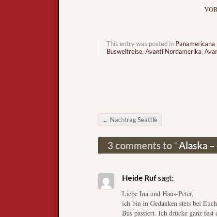
VO
This entry was posted in
Panamericana
Busweltreise
,
Avanti Nordamerika
,
Avan
←
Nachtrag Seattle
Post navigation
3 comments to
Alaska –
Heide Ruf
sagt:
Liebe Ina und Hans-Peter,
ich bin in Gedanken stets bei Eu
Bus passiert. Ich drücke ganz fest