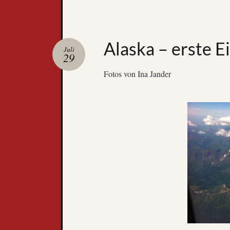
Alaska – erste E
Juli
29
Fotos von Ina Jander