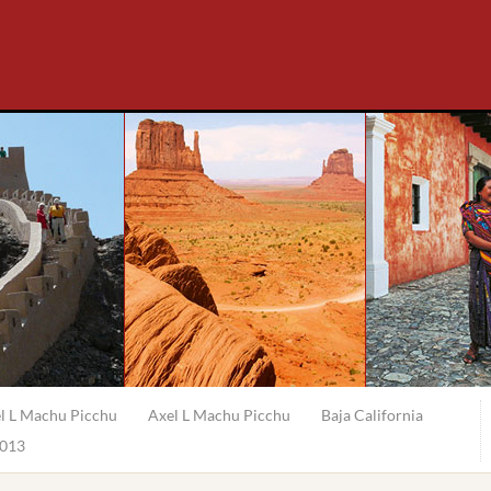
l L Machu Picchu
Axel L Machu Picchu
Baja California
2013