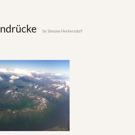
indrücke
by
Simone Herkersdorf