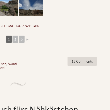
LS DIASCHAU ANZEIGEN
1
2
3
►
15 Comments
eisen
,
Avanti
nti
uch fürs Nähkästchen