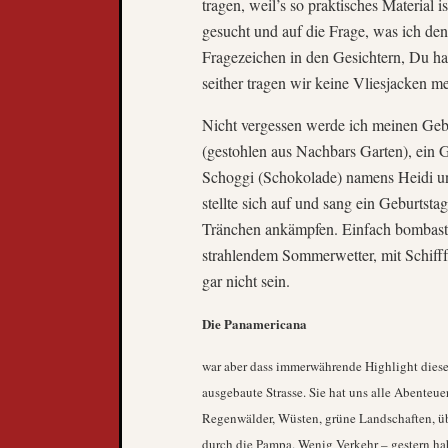
tragen, weil’s so praktisches Material
gesucht und auf die Frage, was ich de
Fragezeichen in den Gesichtern, Du has
seither tragen wir keine Vliesjacken m
Nicht vergessen werde ich meinen Geb
(gestohlen aus Nachbars Garten), ein G
Schoggi (Schokolade) namens Heidi und
stellte sich auf und sang ein Geburtst
Tränchen ankämpfen. Einfach bombastis
strahlendem Sommerwetter, mit Schifff
gar nicht sein.
Die Panamericana
war aber dass immerwährende Highlight dieser 
ausgebaute Strasse. Sie hat uns alle Abenteu
Regenwälder, Wüsten, grüne Landschaften, übe
durch die Pampa. Wenig Verkehr – gestern ha