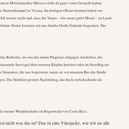
llem in Mittelamerika (Mexico steht da ganz vorne) besucht haben
se Sternenhimmel in Vicuna. Im dortigen Observatorium haben wir
Ich wusste nicht mal, dass die Venus – wie unser guter Mond – im Laufe
tfernte Sterne konnten wir uns durchs Große Fernrohr begucken. Der
slas Ballestas, wo uns die ersten Pinguine entgegen wackelten, die
tausende Seevögel über unseren Köpfen kreisten oder im Sturzflug ins
ie Guanakos, die uns begeistern, wenn sie vor unserem Bus die Straße
n. Das Stinktier gestern Nachmittag, das frech zurückschaute als
ohle meiner Wanderschuhe im Regenwald von Costa Rica.
t nicht was das ist? Das ist eine Vliesjacke, wie wir sie alle