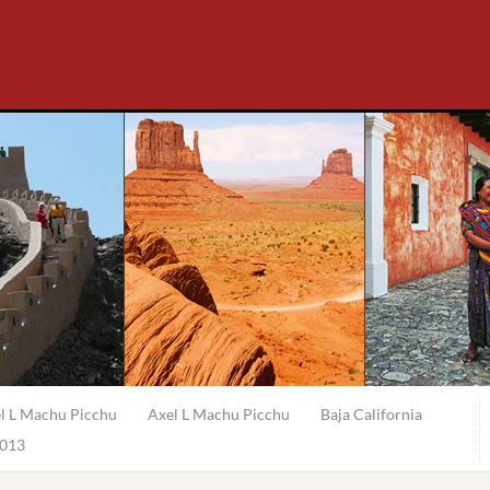
l L Machu Picchu
Axel L Machu Picchu
Baja California
2013