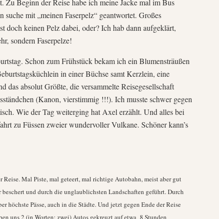
 ist. Zu Beginn der Reise habe ich meine Jacke mal im Bus
nn suche mit „meinen Faserpelz“ geantwortet. Großes
t doch keinen Pelz dabei, oder? Ich hab dann aufgeklärt,
ehr, sondern Faserpelze!
urtstag. Schon zum Frühstück bekam ich ein Blumensträußen
eburtstagsküchlein in einer Büchse samt Kerzlein, eine
 das absolut Größte, die versammelte Reisegesellschaft
agsständchen (Kanon, vierstimmig !!!). Ich musste schwer gegen
ch. Wie der Tag weiterging hat Axel erzählt. Und alles bei
ahrt zu Füssen zweier wundervoller Vulkane. Schöner kann’s
Reise. Mal Piste, mal geteert, mal richtige Autobahn, meist aber gut
er beschert und durch die unglaublichsten Landschaften geführt. Durch
r höchste Pässe, auch in die Städte. Und jetzt gegen Ende der Reise
ben uns 2 (in Worten: zwei) Autos gekreuzt auf etwa 8 Stunden