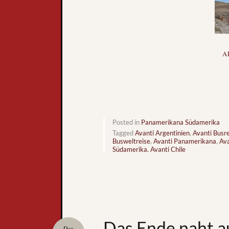
A
Posted in
Panamerikana Südamerika
Tagged
Avanti Argentinien
,
Avanti Busr
Busweltreise
,
Avanti Panamerikana
,
Ava
Südamerika. Avanti Chile
Das Ende naht a
Dez.