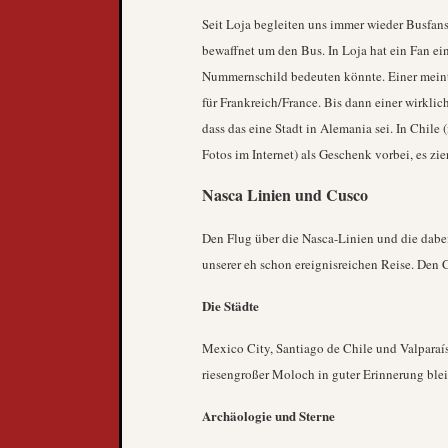
Seit Loja begleiten uns immer wieder Busfans
bewaffnet um den Bus. In Loja hat ein Fan ei
Nummernschild bedeuten könnte. Einer meinte
für Frankreich/France. Bis dann einer wirklic
dass das eine Stadt in Alemania sei. In Chile 
Fotos im Internet) als Geschenk vorbei, es zie
Nasca Linien und Cusco
Den Flug über die Nasca-Linien und die dabei
unserer eh schon ereignisreichen Reise. Den
Die Städte
Mexico City, Santiago de Chile und Valparaís
riesengroßer Moloch in guter Erinnerung bleib
Archäologie und Sterne