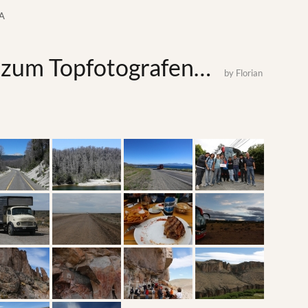
A
 zum Topfotografen…
by
Florian