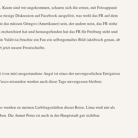
. Kaum sind wir angekommen, scharen sich die ersten, mit Fotoapparat
ne riesige Diskussion auf Facebook ausgelöst, was wohl das FR auf dem
 das müssen Gringos (Amerikaner) sein, der andere nein, das FR stehe
h recherchiert hat und herausgefunden hat das FR für Freiburg steht und
(in Valdivia) brachte ein Fan ein selbstgemaltes Bild (akribisch genau, ab
rt jetzt unsere Frontscheibe.
 (von mir) ausgestandene Angst ist eines der unvergesslichen Ereignisse
 Cusco-reisenden werden auch diese Tage unvergessen bleiben.
o wurden zu meinen Lieblingsstädten dieser Reise. Lima wird mir als
en. Die Armut Perus ist auch in der Hauptstadt gut sichtbar.