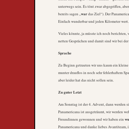
unterwegs sein. Es tönt zwar abgegriffen, abe
war
bereits sagen „
das Ziel“). Der Panameric
Einfach wunderbar und jeden Kilometer wert.
Vieles könnte, ja müsste ich noch berichte
netten Gesprächen und damit sind wir bei der
Sprache
Zu Beginn getrauten wir uns kaum ein kleine 
munter drauflos in noch sehr fehlerhaftem Sp
aber leider hat das nicht sollen sein.
Zu guter Letzt
Am Sonntag ist der 4. Advent, dann werden 
Panamericana ist ausgeträumt, wir werden w
wu
Freundinnen gewonnen und wir haben ein
Panamericana und danke liebes Avantiteam, i