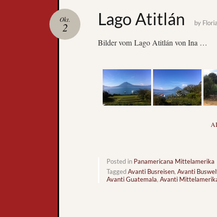
Lago Atitlán
Okt.
by
Flori
2
Bilder vom Lago Atitlán von Ina …
A
Posted in
Panamericana Mittelamerika
Tagged
Avanti Busreisen
,
Avanti Buswel
Avanti Guatemala
,
Avanti Mittelamerik