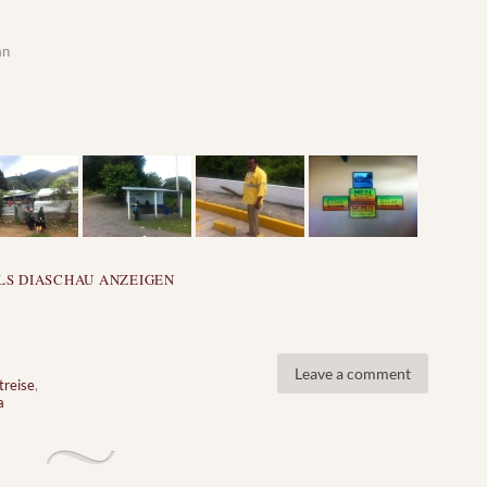
an
LS DIASCHAU ANZEIGEN
Leave a comment
treise
,
a