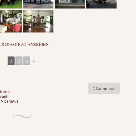
LS DIASCHAU ANZEIGEN
1
2
3
►
1 Comment
treise
,
vanti
 Nicaragua