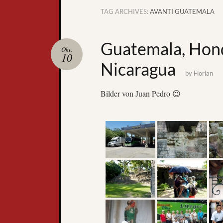
TAG ARCHIVES:
AVANTI GUATEMALA
Guatemala, Hond
Okt.
10
Nicaragua
by
Florian
Bilder von Juan Pedro 😉