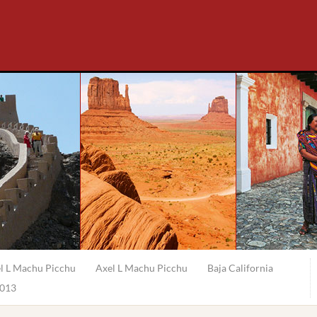
l L Machu Picchu
Axel L Machu Picchu
Baja California
2013