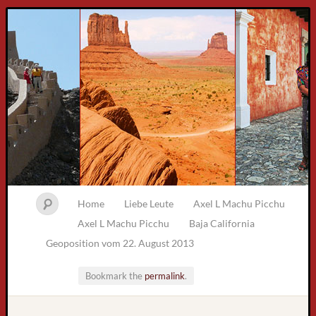
Home
Liebe Leute
Axel L Machu Picchu
Axel L Machu Picchu
Baja California
Geoposition vom 22. August 2013
Bookmark the
permalink
.