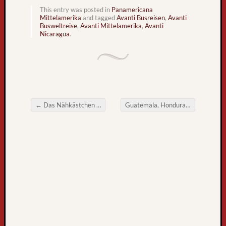
l
This entry was posted in
Panamericana
t
Mittelamerika
and tagged
Avanti Busreisen
,
Avanti
Busweltreise
,
Avanti Mittelamerika
,
Avanti
r
Nicaragua
.
e
i
s
e
b
u
←
Das Nähkästchen plaudert doch wieder
Guatemala, Honduras, El Salvador und Nicaragua
s
Post navigation
k
o
m
m
t
z
u
r
ü
c