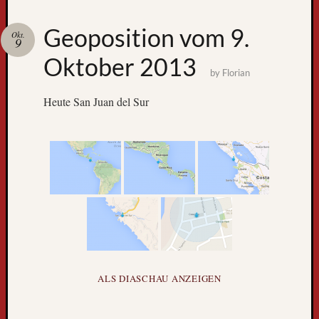
Zum
Geoposition vom 9.
Okt.
GPS-
9
Tracking
Oktober 2013
by
Florian
Heute San Juan del Sur
Neueste
Beiträge
D
e
ALS DIASCHAU ANZEIGEN
r
W
e