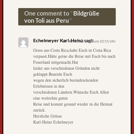
Post navigation
k
n
One comment to
Bildgrüße
a
von Toli aus Peru
c
h
F
Echelmeyer Karl-Heinz
sagt:
r
20. November 2013 um 22:51 Uhr
e
Gruss aus Costa Rica,habe Euch in Costa Rica
i
verpasst.Hätte gerne die Reise mit Euch bis nach
b
Feuerland mitgemacht.Hat
u
leider aus verschiedenen Gründen nicht
r
geklappt.Beneide Euch
wegen den sicherlich beeindruckenden
g
Erlebnissen in den
L
verschiedenen Ländern.Wünsche Euch Allen
i
eine weiterhin guten
e
Reise und kommt gesund wieder in die Heimat
b
zurück.
e
Herzliche Grüsse
B
Karl-Heinz Echelmeyer
l
o