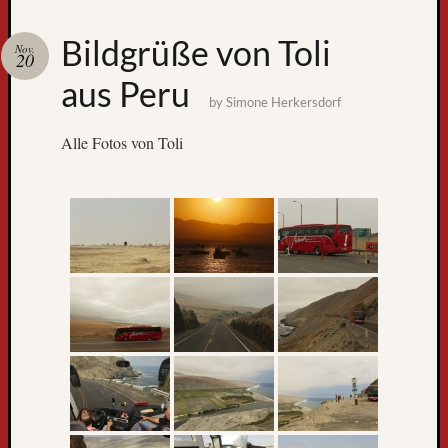
Zum
Bildgrüße von Toli
Nov.
GPS-
20
Tracking
aus Peru
by
Simone Herkersdorf
Alle Fotos von Toli
Neueste
Beiträge
D
e
r
W
e