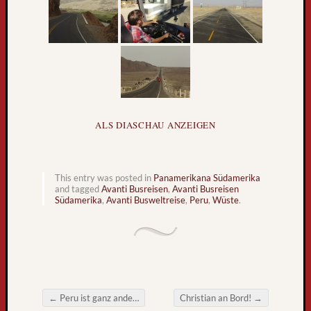
l
t
r
e
i
s
e
b
ALS DIASCHAU ANZEIGEN
u
s
k
o
This entry was posted in
Panamerikana Südamerika
and tagged
Avanti Busreisen
,
Avanti Busreisen
m
Südamerika
,
Avanti Busweltreise
,
Peru
,
Wüste
.
m
t
z
u
r
ü
←
Peru ist ganz anders, wundert sich das Nähkästchen
Christian an Bord!
→
c