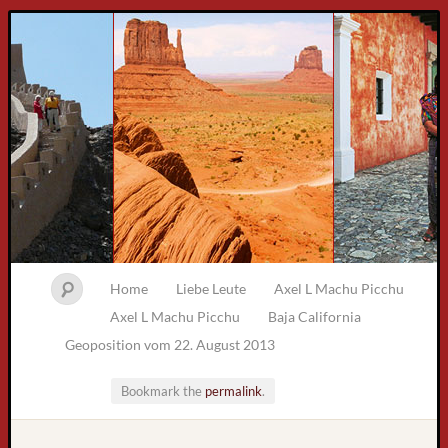
Home
Liebe Leute
Axel L Machu Picchu
Axel L Machu Picchu
Baja California
Geoposition vom 22. August 2013
Bookmark the
permalink
.