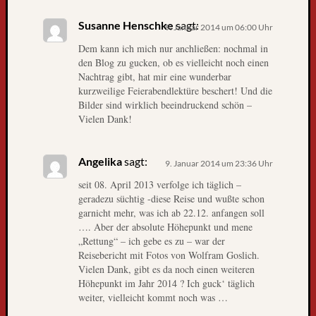
k
n
Susanne Henschke
sagt:
9. Januar 2014 um 06:00 Uhr
a
Dem kann ich mich nur anchließen: nochmal in
c
den Blog zu gucken, ob es vielleicht noch einen
h
Nachtrag gibt, hat mir eine wunderbar
F
kurzweilige Feierabendlektüre beschert! Und die
r
Bilder sind wirklich beeindruckend schön –
e
Vielen Dank!
i
b
u
Angelika
sagt:
9. Januar 2014 um 23:36 Uhr
r
seit 08. April 2013 verfolge ich täglich –
g
geradezu süchtig -diese Reise und wußte schon
L
garnicht mehr, was ich ab 22.12. anfangen soll
i
…. Aber der absolute Höhepunkt und mene
e
„Rettung“ – ich gebe es zu – war der
b
Reisebericht mit Fotos von Wolfram Goslich.
e
Vielen Dank, gibt es da noch einen weiteren
B
Höhepunkt im Jahr 2014 ? Ich guck‘ täglich
weiter, vielleicht kommt noch was …
l
o