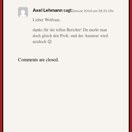
g
Axel Lehmann
sagt:
10. Januar 2014 um 18:31 Uhr
l
e
Lieber Wolfram,
s
danke für die tollen Berichte! Da merkt man
e
doch gleich den Profi, und der Amateur wird
r
neidisch 😉
-
u
n
Comments are closed.
d
l
e
s
e
r
i
n
n
e
n