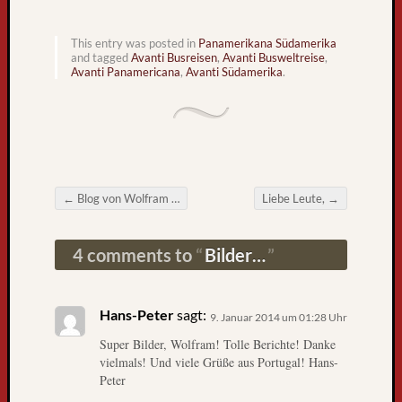
l
t
This entry was posted in
Panamerikana Südamerika
r
and tagged
Avanti Busreisen
,
Avanti Busweltreise
,
e
Avanti Panamericana
,
Avanti Südamerika
.
i
s
e
b
u
s
←
Blog von Wolfram Goslich No.3
Liebe Leute,
→
k
Post navigation
o
m
4 comments to
Bilder…
m
t
z
Hans-Peter
sagt:
9. Januar 2014 um 01:28 Uhr
u
Super Bilder, Wolfram! Tolle Berichte! Danke
r
vielmals! Und viele Grüße aus Portugal! Hans-
ü
Peter
c