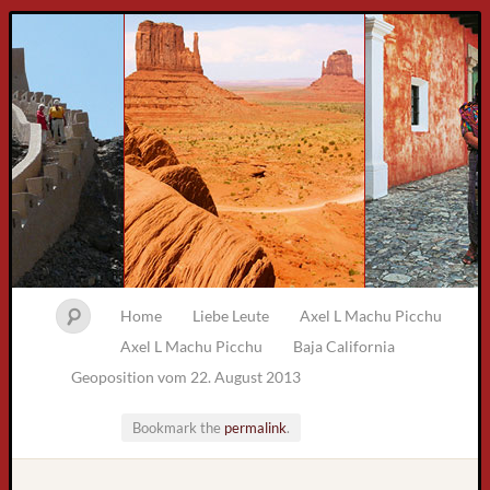
Home
Liebe Leute
Axel L Machu Picchu
Axel L Machu Picchu
Baja California
Geoposition vom 22. August 2013
Bookmark the
permalink
.