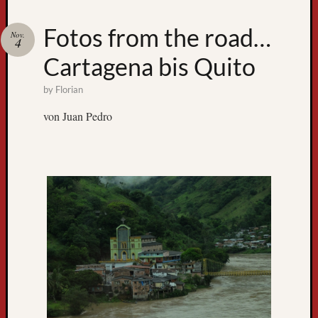
Zum
Fotos from the road…
Nov.
GPS-
4
Tracking
Cartagena bis Quito
by
Florian
von Juan Pedro
Neueste
Beiträge
D
e
r
W
e