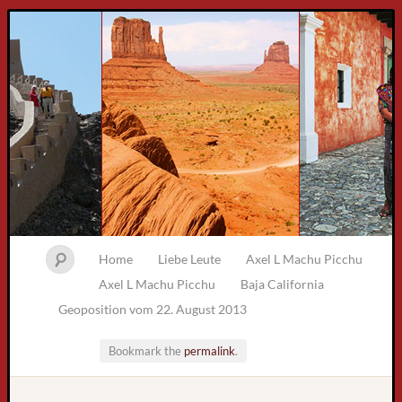
Home
Liebe Leute
Axel L Machu Picchu
Axel L Machu Picchu
Baja California
Geoposition vom 22. August 2013
Bookmark the
permalink
.