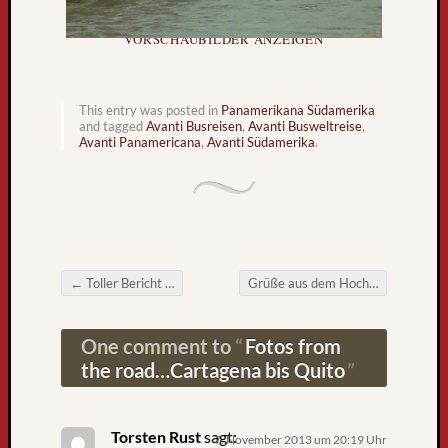
l
t
VORSCHAUBILDER ANZEIGEN
r
e
i
This entry was posted in
Panamerikana Südamerika
s
and tagged
Avanti Busreisen
,
Avanti Busweltreise
,
Avanti Panamericana
,
Avanti Südamerika
.
e
b
u
s
k
o
m
←
Toller Bericht …
Grüße aus dem Hochland der Anden (Banos)
m
Post navigation
t
z
One comment to
Fotos from
u
the road…Cartagena bis Quito
r
ü
c
Torsten Rust
sagt:
7. November 2013 um 20:19 Uhr