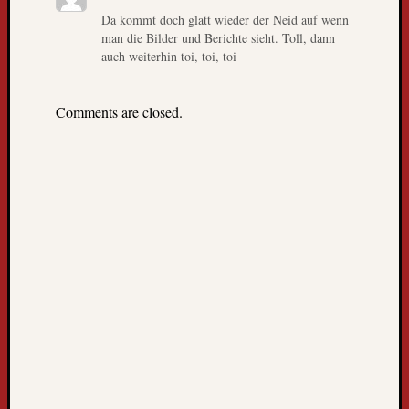
k
Da kommt doch glatt wieder der Neid auf wenn
n
man die Bilder und Berichte sieht. Toll, dann
a
auch weiterhin toi, toi, toi
c
h
F
Comments are closed.
r
e
i
b
u
r
g
L
i
e
b
e
B
l
o