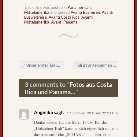
k
This entry was posted in
Panamericana
n
Mittelamerika
and tagged
Avanti Busreisen
,
Avanti
a
Busweltreise
,
Avanti Costa Rica
,
Avanti
c
Mittelamerika
,
Avanti Panama
.
h
F
r
e
i
b
←
Unser erster Tag in Panama
Toli ist angekommen
→
u
Post navigation
r
g
3 comments to
Fotos aus Costa
L
Rica und Panama…
i
e
b
Angelika
sagt:
17. Oktober 2013 um 22:21 Uhr
e
Danke wieder für die tollen Fotos. Bei der
B
„Holsteiner Kuh“ kann es sich eigentlich nur um
l
das panamesische „SCHAKU“ handeln, einer
o