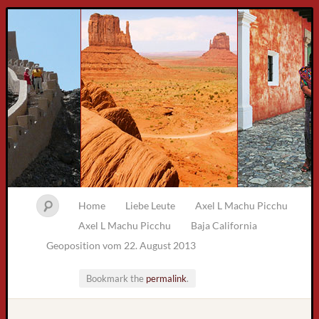
Home
Liebe Leute
Axel L Machu Picchu
Axel L Machu Picchu
Baja California
Geoposition vom 22. August 2013
Bookmark the
permalink
.