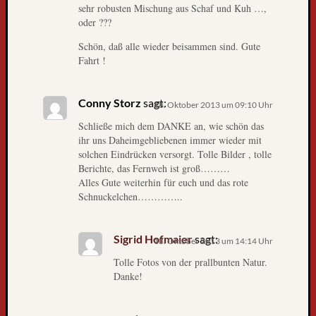
sehr robusten Mischung aus Schaf und Kuh …,
g
oder ???
l
e
Schön, daß alle wieder beisammen sind. Gute
s
Fahrt !
e
r
Conny Storz
sagt:
18. Oktober 2013 um 09:10 Uhr
-
u
Schließe mich dem DANKE an, wie schön das
n
ihr uns Daheimgebliebenen immer wieder mit
d
solchen Eindrücken versorgt. Tolle Bilder , tolle
Berichte, das Fernweh ist groß………
l
Alles Gute weiterhin für euch und das rote
e
Schnuckelchen…………..
s
e
r
Sigrid Hofmaier
sagt:
18. Oktober 2013 um 14:14 Uhr
i
n
Tolle Fotos von der prallbunten Natur.
Danke!
n
e
n