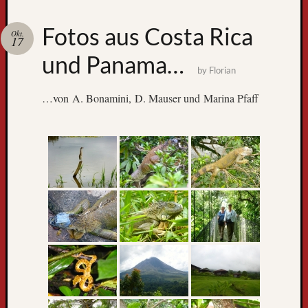
Zum
Fotos aus Costa Rica
Okt.
GPS-
17
Tracking
und Panama…
by
Florian
…von A. Bonamini, D. Mauser und Marina Pfaff
Neueste
Beiträge
D
e
r
W
e