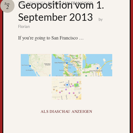
Geoposition vom 1.
TAG ARCHIVES:
AVANTI SAN FRANCISCO
Sep.
2
Zum
September 2013
GPS-
by
Tracking
Florian
If you’re going to San Francisco …
Neueste
Beiträge
D
e
ALS DIASCHAU ANZEIGEN
r
W
e