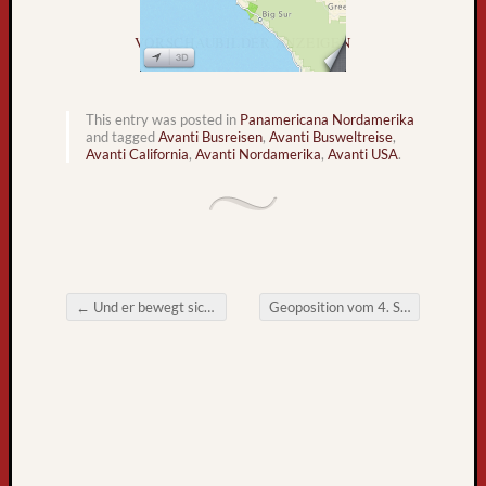
l
t
VORSCHAUBILDER ANZEIGEN
r
e
i
This entry was posted in
Panamericana Nordamerika
s
and tagged
Avanti Busreisen
,
Avanti Busweltreise
,
Avanti California
,
Avanti Nordamerika
,
Avanti USA
.
e
b
u
s
k
o
m
←
Und er bewegt sich doch … :)
Geoposition vom 4. September 2013
m
Post navigation
t
z
u
r
ü
c