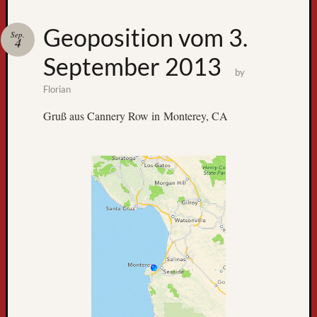
Zum
Geoposition vom 3.
Sep.
GPS-
4
Tracking
September 2013
by
Florian
Gruß aus Cannery Row in Monterey, CA
Neueste
Beiträge
D
e
r
W
e