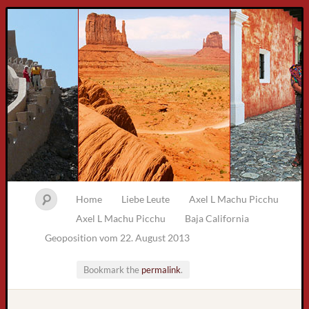
Home
Liebe Leute
Axel L Machu Picchu
Axel L Machu Picchu
Baja California
Geoposition vom 22. August 2013
Bookmark the
permalink
.