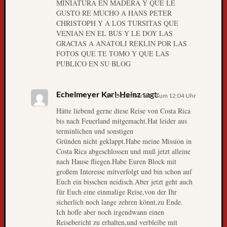
MINIATURA EN MADERA Y QUE LE
,
GUSTO RE MUCHO A HANS PETER
D
CHRISTOPH Y A LOS TURSITAS QUE
i
VENIAN EN EL BUS Y LE DOY LAS
e
GRACIAS A ANATOLI REKLIN POR LAS
W
FOTOS QUE TE TOMO Y QUE LAS
e
PUBLICO EN SU BLOG
l
t
Echelmeyer Karl-Heinz
sagt:
r
17. Dezember 2013 um 12:04 Uhr
e
Hätte liebend gerne diese Reise von Costa Rica
i
bis nach Feuerland mitgemacht.Hat leider aus
s
terminlichen und sonstigen
e
Gründen nicht geklappt.Habe meine Mission in
i
Costa Rica abgeschlossen und muß jetzt alleine
nach Hause fliegen.Habe Euren Block mit
m
großem Interesse mitverfolgt und bin schon auf
F
Euch ein bisschen neidisch.Aber jetzt geht auch
e
für Euch eine einmalige Reise,von der Ihr
r
sicherlich noch lange zehren könnt,zu Ende.
n
Ich hoffe aber noch irgendwann einen
s
Reisebericht zu erhalten,und verbleibe mit