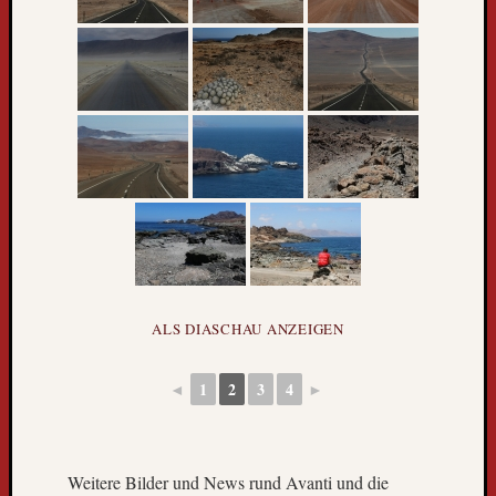
l
t
r
e
i
s
e
b
u
s
k
o
m
ALS DIASCHAU ANZEIGEN
m
t
z
◄
1
2
3
4
►
u
r
ü
c
Weitere Bilder und News rund Avanti und die