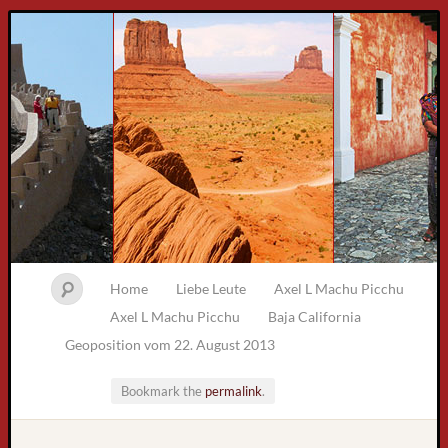
Home
Liebe Leute
Axel L Machu Picchu
Axel L Machu Picchu
Baja California
Geoposition vom 22. August 2013
Bookmark the
permalink
.