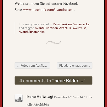
k
Weltreise finden Sie auf unserer Facebook-
n
Seite
www.facebook.com/avantireisen
.
a
c
h
This entry was posted in
Panamerikana Südamerika
F
and tagged
Avanti Busreisen
,
Avanti Busweltreise
,
Avanti Südamerika
.
r
e
i
b
u
r
g
←
Fotos vom Ausflug Machu Picchu
Plaudereien aus dem Werkzeugtäschle (7)
Post navigation
L
i
4 comments to
neue Bilder …
e
b
e
B
Irene Heitz
sagt:
5. Dezember 2013 um 14:51 Uhr
l
tolle fotos!dabke
o