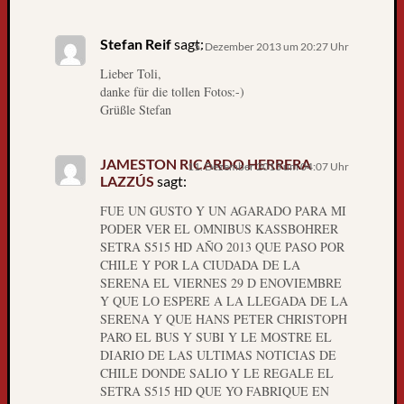
g
l
Stefan Reif
sagt:
5. Dezember 2013 um 20:27 Uhr
e
Lieber Toli,
s
danke für die tollen Fotos:-)
e
Grüßle Stefan
r
-
u
JAMESTON RICARDO HERRERA
11. Dezember 2013 um 04:07 Uhr
n
LAZZÚS
sagt:
d
FUE UN GUSTO Y UN AGARADO PARA MI
l
PODER VER EL OMNIBUS KASSBOHRER
e
SETRA S515 HD AÑO 2013 QUE PASO POR
s
CHILE Y POR LA CIUDADA DE LA
e
SERENA EL VIERNES 29 D ENOVIEMBRE
r
Y QUE LO ESPERE A LA LLEGADA DE LA
i
SERENA Y QUE HANS PETER CHRISTOPH
n
PARO EL BUS Y SUBI Y LE MOSTRE EL
n
DIARIO DE LAS ULTIMAS NOTICIAS DE
CHILE DONDE SALIO Y LE REGALE EL
e
SETRA S515 HD QUE YO FABRIQUE EN
n